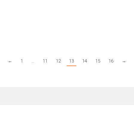
g! Werd er helemaal blij van tijdens het kijken. 🙂 Dankjewel!”
←
1
…
11
12
13
14
15
16
→